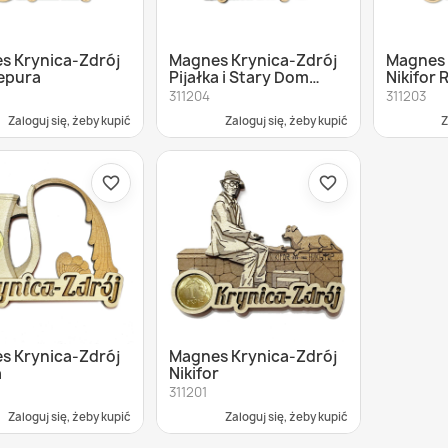
s Krynica-Zdrój
Magnes Krynica-Zdrój
Magnes 
iepura
Pijałka i Stary Dom
Nikifor
Zdrojowy
311204
311203
Zaloguj się, żeby kupić
Zaloguj się, żeby kupić
Z
favorite_border
favorite_border
s Krynica-Zdrój
Magnes Krynica-Zdrój
a
Nikifor
311201
Zaloguj się, żeby kupić
Zaloguj się, żeby kupić