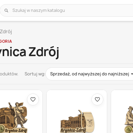
Szukaj
w
naszym
katalogu
 Zdrój
GORIA
nica Zdrój
roduktów.
Sortuj wg:
Sprzedaż, od najwyższej do najniższej
favorite_border
favorite_border