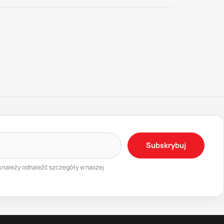
Subskrybuj
u należy odnaleźć szczegóły w naszej