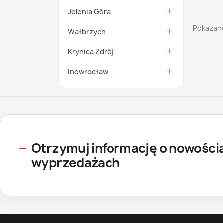
Jelenia Góra

Pokazano
Wałbrzych

Krynica Zdrój

Inowrocław

Otrzymuj informację o nowościa
wyprzedażach