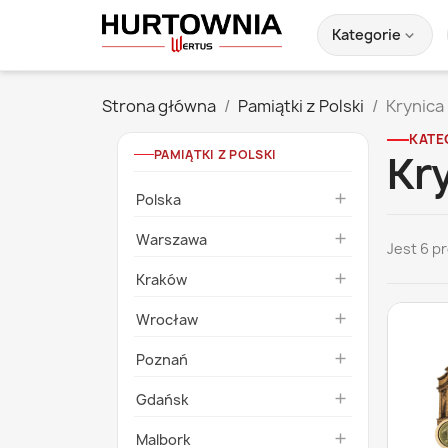
Kategorie
expand_more
Strona główna
Pamiątki z Polski
Krynica
KATE
PAMIĄTKI Z POLSKI
Kry
Polska

Warszawa

Jest 6 p
Kraków

Wrocław

Poznań

Gdańsk

Malbork
