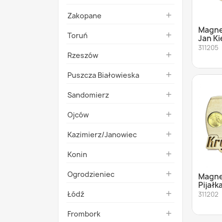
Zakopane

Magne
Toruń

Jan K
311205
Rzeszów

Puszcza Białowieska

Sandomierz

Ojców

Kazimierz/Janowiec

Konin

Ogrodzieniec

Magne
Pijałk
Łódź

311202
Frombork
