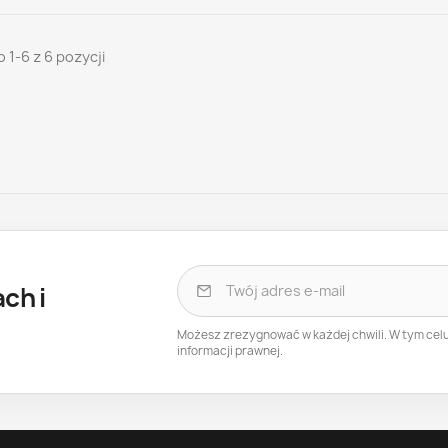
 1-6 z 6 pozycji
ch i
Możesz zrezygnować w każdej chwili. W tym cel
informacji prawnej.