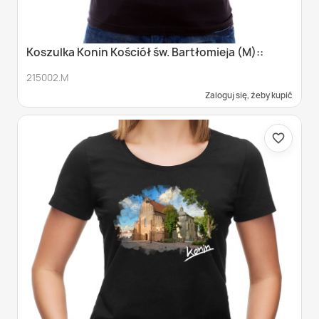
Koszulka Konin Kościół św. Bartłomieja (M)::
215002.M
Zaloguj się, żeby kupić
favorite_border