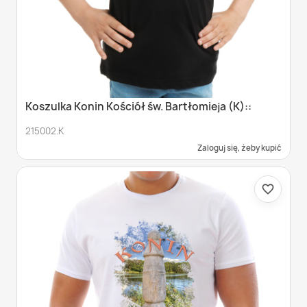
Koszulka Konin Kościół św. Bartłomieja (K)::
215002.K
Zaloguj się, żeby kupić
favorite_border