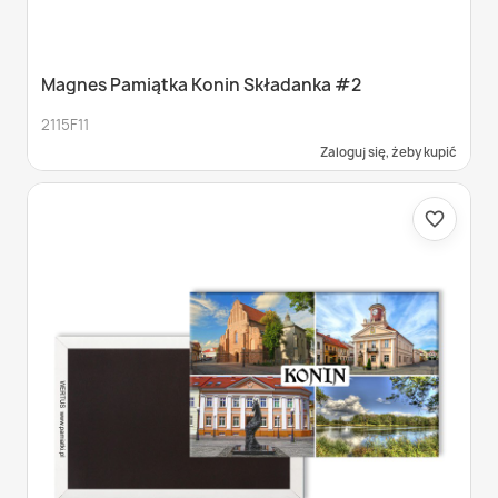
Magnes Pamiątka Konin Składanka #2
2115F11
Zaloguj się, żeby kupić
favorite_border