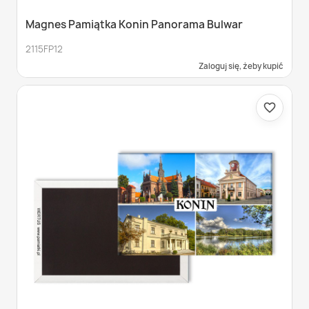
Magnes Pamiątka Konin Panorama Bulwar
2115FP12
Zaloguj się, żeby kupić
favorite_border