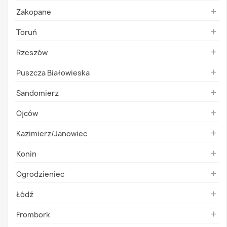
Zakopane

Toruń

Rzeszów

Puszcza Białowieska

Sandomierz

Ojców

Kazimierz/Janowiec

Konin

Ogrodzieniec

Łódź

Frombork
