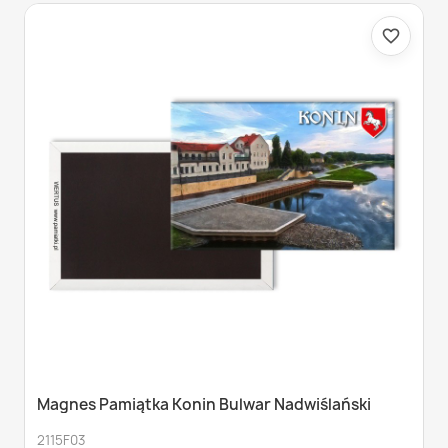
favorite_border
Magnes Pamiątka Konin Bulwar Nadwiślański
2115F03