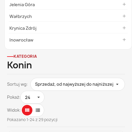
Jelenia Góra

Wałbrzych

Krynica Zdrój

Inowrocław

KATEGORIA
Konin
Sortuj wg:
Sprzedaż, od najwyższej do najniższej

Pokaż:

Widok:
view_module
view_list
Widok
Widok
kafelków
listy
Pokazano 1-24 z 29 pozycji