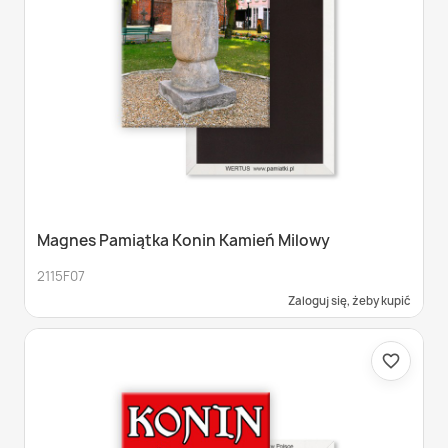
Magnes Pamiątka Konin Kamień Milowy
2115F07
Zaloguj się, żeby kupić
favorite_border