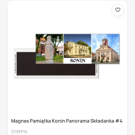
favorite_border
Magnes Pamiątka Konin Panorama Składanka #4
2115FP14