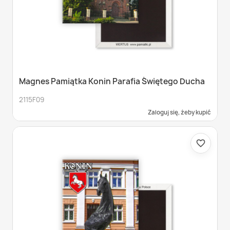
Magnes Pamiątka Konin Parafia Świętego Ducha
2115F09
Zaloguj się, żeby kupić
favorite_border