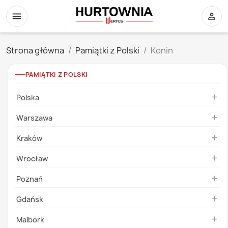
menu
person_outline
Strona główna
Pamiątki z Polski
Konin
PAMIĄTKI Z POLSKI
Polska

Warszawa

Kraków

Wrocław

Poznań

Gdańsk

Malbork
