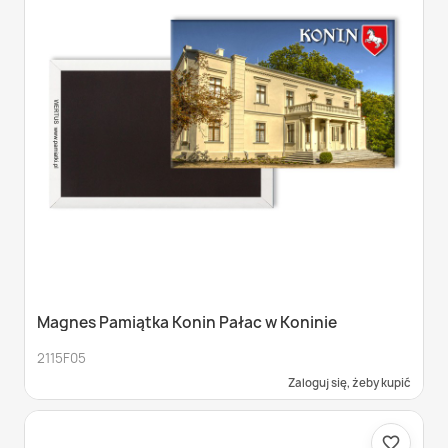
Magnes Pamiątka Konin Pałac w Koninie
2115F05
Zaloguj się, żeby kupić
favorite_border