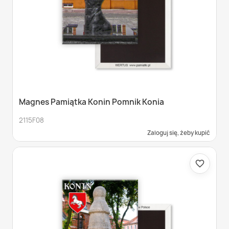
Magnes Pamiątka Konin Pomnik Konia
2115F08
Zaloguj się, żeby kupić
favorite_border