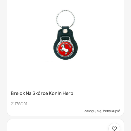
Brelok Na Skórce Konin Herb
2117SC01
Zaloguj się, żeby kupić
favorite_border