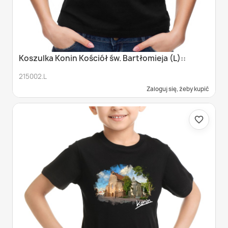
Koszulka Konin Kościół św. Bartłomieja (L)::
215002.L
Zaloguj się, żeby kupić
favorite_border