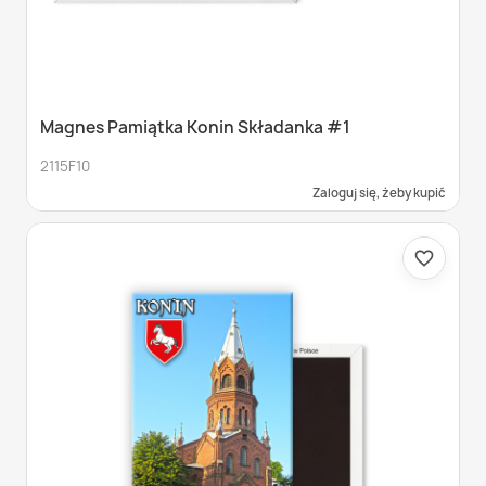
Magnes Pamiątka Konin Składanka #1
2115F10
Zaloguj się, żeby kupić
favorite_border