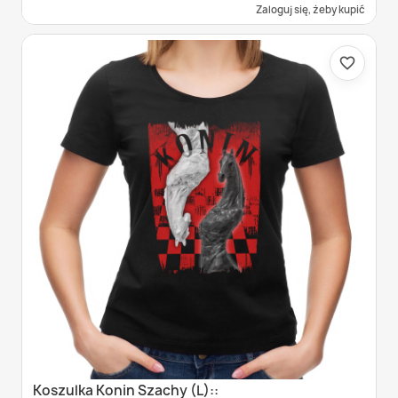
Zaloguj się, żeby kupić
favorite_border
Koszulka Konin Szachy (L)::