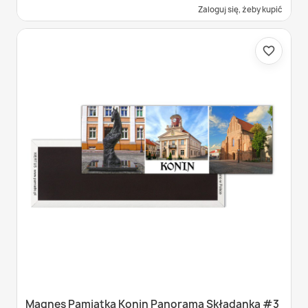
Zaloguj się, żeby kupić
favorite_border
Magnes Pamiątka Konin Panorama Składanka #3