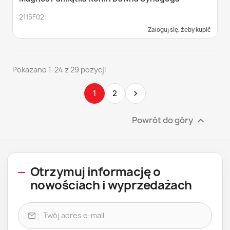
2115F02
Zaloguj się, żeby kupić
Pokazano 1-24 z 29 pozycji
1
2

Powrót do góry

Otrzymuj informację o
nowościach i wyprzedażach