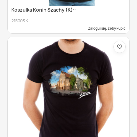
Koszulka Konin Szachy (K)::
215003.K
Zaloguj się, żeby kupić
favorite_border