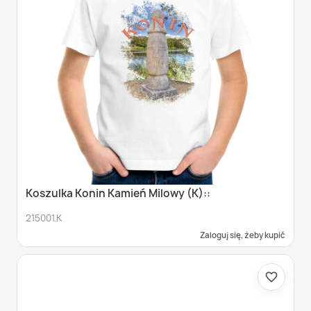
Koszulka Konin Kamień Milowy (K)::
215001.K
Zaloguj się, żeby kupić
favorite_border