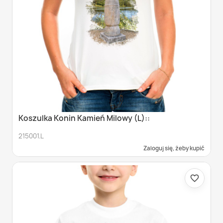
Koszulka Konin Kamień Milowy (L)::
215001.L
Zaloguj się, żeby kupić
favorite_border