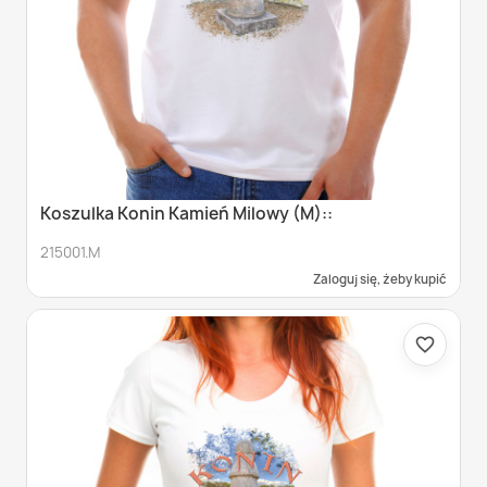
Koszulka Konin Kamień Milowy (M)::
215001.M
Zaloguj się, żeby kupić
favorite_border