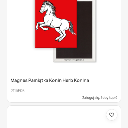
Magnes Pamiątka Konin Herb Konina
2115F06
Zaloguj się, żeby kupić
favorite_border