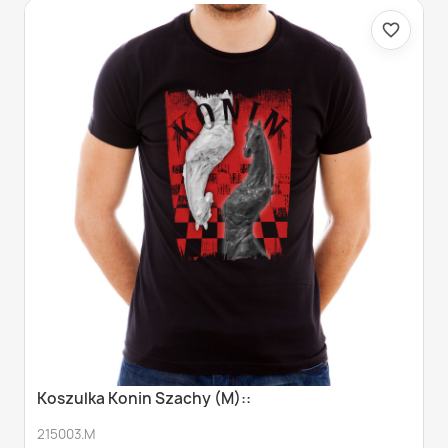
favorite_border
Koszulka Konin Szachy (M)::
215003.M